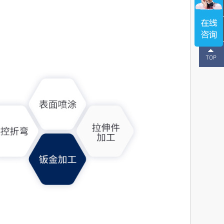
137-
1496-
2643