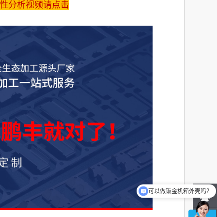
性分析视频请点击
可以做钣金机箱外壳吗？
可以做五金冲压件吗？