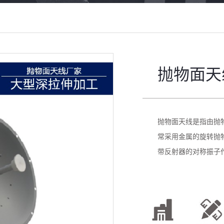
抛物面天
抛物面天线是指由抛
常采用金属的旋转抛
带反射器的对称振子作