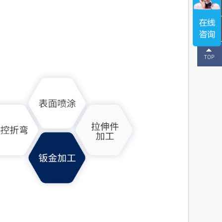
137-
1496-
2643