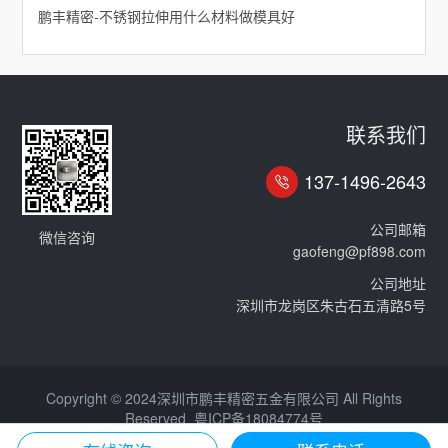
鹏丰精密-不锈钢拉伸用什么材料做模具好
联系我们
137-1496-2643
公司邮箱
微信咨询
gaofeng@pf898.com
公司地址
深圳市龙岗区朱古石五清路5号
Copyright © 2024深圳市鹏丰精密五金有限公司 All Rights
Reserved
粤ICP备18084774号
免责声明
网站地图